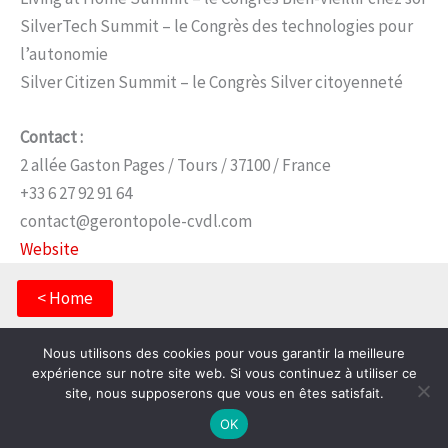
SilverTech Summit – le Congrès des technologies pour
l’autonomie
Silver Citizen Summit – le Congrès Silver citoyenneté
Contact :
2 allée Gaston Pages / Tours / 37100 / France
+33 6 27 92 91 64
contact@gerontopole-cvdl.com
Website
< Home
Nous utilisons des cookies pour vous garantir la meilleure
Ce site a été conçu pour un usage sur smartphone
expérience sur notre site web. Si vous continuez à utiliser ce
This website is created for a smartphone use
site, nous supposerons que vous en êtes satisfait.
OK